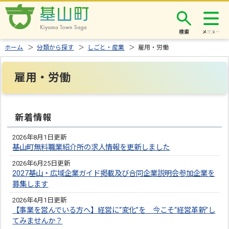
検索
ホーム
＞
分類から探す
＞
しごと・産業
＞ 雇用・労働
雇用・労働
新着情報
2026年8月1日更新
基山町無料職業紹介所の求人情報を更新しました
2026年6月25日更新
2027基山・広域企業ガイド掲載及び合同企業説明会参加企業を
募集します
2026年4月1日更新
【事業を営んでいる方へ】経営に“変化”を 今こそ“経営革新”し
てみませんか？