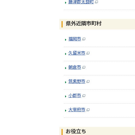
藤津郡太良町
県外近隣市町村
福岡市
久留米市
朝倉市
筑紫野市
小郡市
大宰府市
お役立ち