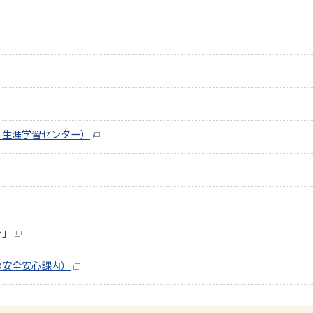
、生涯学習センター）
ャ」
の安全安心課内）