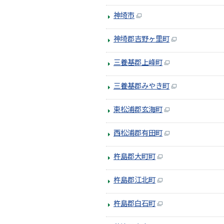
神埼市
神埼郡吉野ヶ里町
三養基郡上峰町
三養基郡みやき町
東松浦郡玄海町
西松浦郡有田町
杵島郡大町町
杵島郡江北町
杵島郡白石町