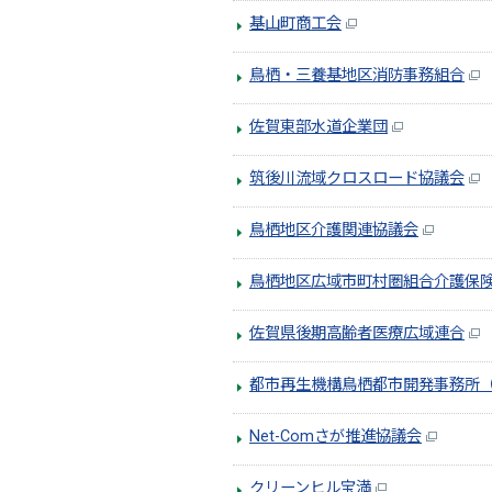
基山町商工会
鳥栖・三養基地区消防事務組合
佐賀東部水道企業団
筑後川流域クロスロード協議会
鳥栖地区介護関連協議会
鳥栖地区広域市町村圏組合介護保
佐賀県後期高齢者医療広域連合
都市再生機構鳥栖都市開発事務所
Net-Comさが推進協議会
クリーンヒル宝満