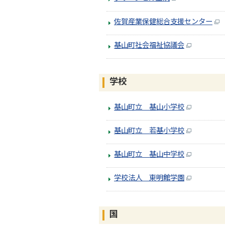
佐賀産業保健総合支援センター
基山町社会福祉協議会
学校
基山町立 基山小学校
基山町立 若基小学校
基山町立 基山中学校
学校法人 東明館学園
国