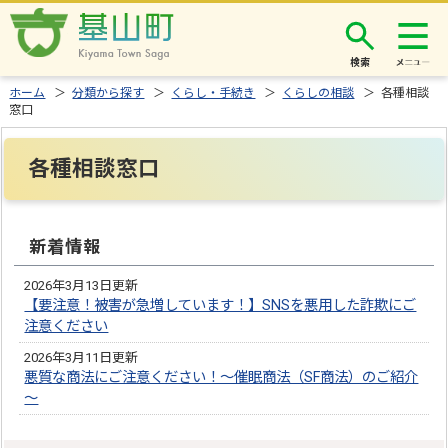
検索
ホーム
＞
分類から探す
＞
くらし・手続き
＞
くらしの相談
＞ 各種相談
窓口
各種相談窓口
新着情報
2026年3月13日更新
【要注意！被害が急増しています！】SNSを悪用した詐欺にご
注意ください
2026年3月11日更新
悪質な商法にご注意ください！～催眠商法（SF商法）のご紹介
～