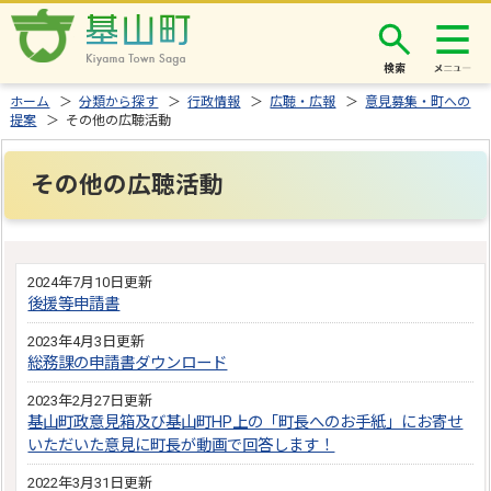
検索
ホーム
＞
分類から探す
＞
行政情報
＞
広聴・広報
＞
意見募集・町への
提案
＞ その他の広聴活動
その他の広聴活動
2024年7月10日更新
後援等申請書
2023年4月3日更新
総務課の申請書ダウンロード
2023年2月27日更新
基山町政意見箱及び基山町HP上の「町長へのお手紙」にお寄せ
いただいた意見に町長が動画で回答します！
2022年3月31日更新