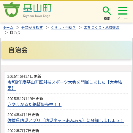
検索
ホーム
＞
分類から探す
＞
くらし・手続き
＞
まちづくり・地域交流
＞ 自治会
自治会
2026年5月21日更新
令和8年度基山町区対抗スポーツ大会を開催しました【大会結
果】
2025年12月19日更新
きやまかるた絶賛販売中！！
2024年4月1日更新
佐賀県防災アプリ（防災ネットあんあん）に登録しましょう！
2022年7月7日更新