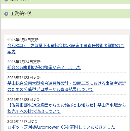
工務第2係
2026年8月3日更新
令和8年度 佐賀県下水道協会排水設備工事責任技術者試験のご
案内
2026年7月24日更新
総合公園東側広場の整備が完了しました
2026年7月23日更新
基山総合公園大型複合遊具等設計・設置工事における事業者選定
のための公募型プロポーザル審査結果について
2026年5月28日更新
【佐賀東部水道企業団からのお詫びとお知らせ】基山浄水場から
秋光川への排水流出について
2026年4月7日更新
ロボット芝刈機Automower105を寄附していただきました