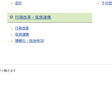
会計
その他
行政改革・官民連携
行政改革
官民連携
情報化・自治体DX
ウで開きます