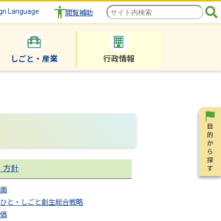
gn Language
閲覧補助
しごと・産業
行政情報
・方針
画
ひと・しごと創生総合戦略
価