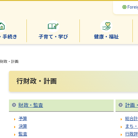
Forei
・手続き
子育て・学び
健康・福祉
財政・計画
行財政・計画
財政・監査
計画
予算
総合計
決算
まち・
監査
行政評