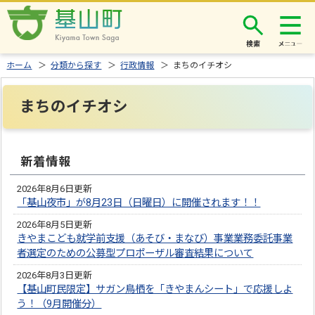
検索
ホーム
＞
分類から探す
＞
行政情報
＞ まちのイチオシ
まちのイチオシ
新着情報
2026年8月6日更新
「基山夜市」が8月23日（日曜日）に開催されます！！
2026年8月5日更新
きやまこども就学前支援（あそび・まなび）事業業務委託事業
者選定のための公募型プロポーザル審査結果について
2026年8月3日更新
【基山町民限定】サガン鳥栖を「きやまんシート」で応援しよ
う！（9月開催分）