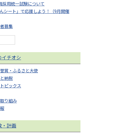
職員採用統一試験について
んシート」で応援しよう！（9月開催
講者募集
のイチオシ
誉賞・ふるさと大使
と納税
トピックス
取り組み
報
政・計画