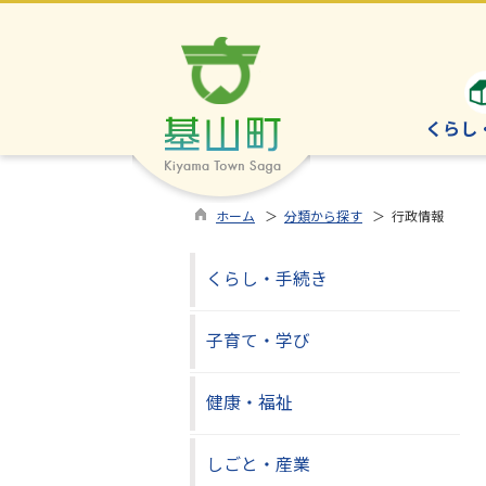
くらし
ホーム
＞
分類から探す
＞ 行政情報
くらし・手続き
子育て・学び
健康・福祉
しごと・産業