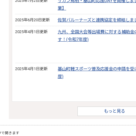
2025年7月2日更新
サガン鳥栖・基山町応援DAYを開催し
業】
2025年6月20日更新
佐賀バルーナーズと連携協定を締結しま
2025年4月1日更新
九州、全国大会等出場費に対する補助金
す！(令和7年度)
2025年4月1日更新
基山町軽スポーツ普及応援金の申請を受け
度)
もっと見る
ウで開きます