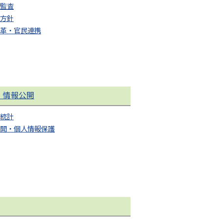
監査
方針
革・官民連携
・情報公開
統計
開・個人情報保護