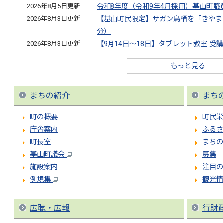
2026年8月5日更新
令和8年度（令和9年4月採用）基山町
2026年8月3日更新
【基山町民限定】サガン鳥栖を「きやま
分）
2026年8月3日更新
【9月14日～18日】タブレット教室 受
もっと見る
まちの紹介
まち
町の概要
町民栄
庁舎案内
ふるさ
町長室
まちの
基山町議会
募集
施設案内
注目の
例規集
観光情
広聴・広報
行財