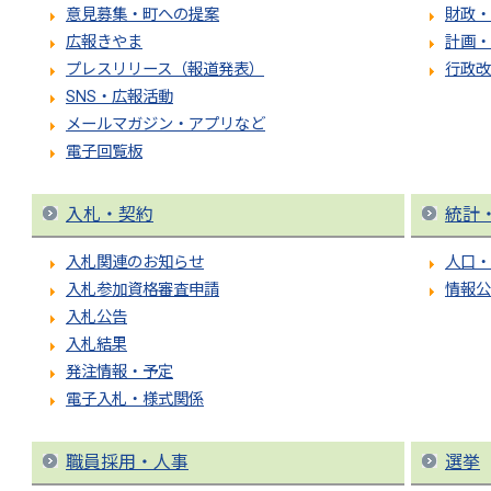
意見募集・町への提案
財政・
広報きやま
計画・
プレスリリース（報道発表）
行政改
SNS・広報活動
メールマガジン・アプリなど
電子回覧板
入札・契約
統計
入札関連のお知らせ
人口・
入札参加資格審査申請
情報公
入札公告
入札結果
発注情報・予定
電子入札・様式関係
職員採用・人事
選挙